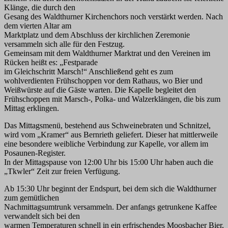
Klänge, die durch den
Gesang des Waldthurner Kirchenchors noch verstärkt werden. Nach
dem vierten Altar am
Marktplatz und dem Abschluss der kirchlichen Zeremonie
versammeln sich alle für den Festzug.
Gemeinsam mit dem Waldthurner Marktrat und den Vereinen im
Rücken heißt es: „Festparade
im Gleichschritt Marsch!“ Anschließend geht es zum
wohlverdienten Frühschoppen vor dem Rathaus, wo Bier und
Weißwürste auf die Gäste warten. Die Kapelle begleitet den
Frühschoppen mit Marsch-, Polka- und Walzerklängen, die bis zum
Mittag erklingen.
Das Mittagsmenü, bestehend aus Schweinebraten und Schnitzel,
wird vom „Kramer“ aus Bernrieth geliefert. Dieser hat mittlerweile
eine besondere weibliche Verbindung zur Kapelle, vor allem im
Posaunen-Register.
In der Mittagspause von 12:00 Uhr bis 15:00 Uhr haben auch die
„Tkwler“ Zeit zur freien Verfügung.
Ab 15:30 Uhr beginnt der Endspurt, bei dem sich die Waldthurner
zum gemütlichen
Nachmittagsumtrunk versammeln. Der anfangs getrunkene Kaffee
verwandelt sich bei den
warmen Temperaturen schnell in ein erfrischendes Moosbacher Bier,