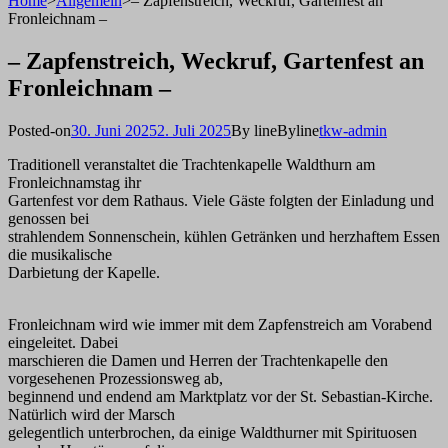
Home
>
Allgemein
>
– Zapfenstreich, Weckruf, Gartenfest an
Fronleichnam –
– Zapfenstreich, Weckruf, Gartenfest an
Fronleichnam –
Posted-on
30. Juni 2025
2. Juli 2025
By line
Byline
tkw-admin
Traditionell veranstaltet die Trachtenkapelle Waldthurn am
Fronleichnamstag ihr
Gartenfest vor dem Rathaus. Viele Gäste folgten der Einladung und
genossen bei
strahlendem Sonnenschein, kühlen Getränken und herzhaftem Essen
die musikalische
Darbietung der Kapelle.
Fronleichnam wird wie immer mit dem Zapfenstreich am Vorabend
eingeleitet. Dabei
marschieren die Damen und Herren der Trachtenkapelle den
vorgesehenen Prozessionsweg ab,
beginnend und endend am Marktplatz vor der St. Sebastian-Kirche.
Natürlich wird der Marsch
gelegentlich unterbrochen, da einige Waldthurner mit Spirituosen