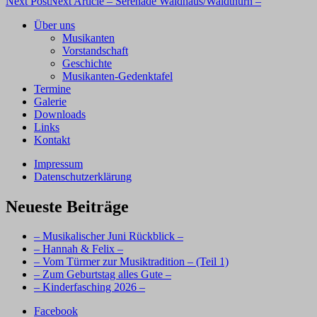
Next Post
Next Article
– Serenade Waidhaus/Waldthurn –
Über uns
Musikanten
Vorstandschaft
Geschichte
Musikanten-Gedenktafel
Termine
Galerie
Downloads
Links
Kontakt
Impressum
Datenschutzerklärung
Neueste Beiträge
– Musikalischer Juni Rückblick –
– Hannah & Felix –
– Vom Türmer zur Musiktradition – (Teil 1)
– Zum Geburtstag alles Gute –
– Kinderfasching 2026 –
Facebook