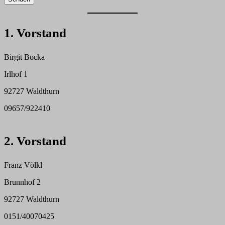
1. Vorstand
Birgit Bocka
Irlhof 1
92727 Waldthurn
09657/922410
–
2. Vorstand
Franz Völkl
Brunnhof 2
92727 Waldthurn
0151/40070425