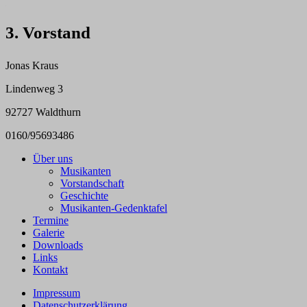
–
3. Vorstand
Jonas Kraus
Lindenweg 3
92727 Waldthurn
0160/95693486
Über uns
Musikanten
Vorstandschaft
Geschichte
Musikanten-Gedenktafel
Termine
Galerie
Downloads
Links
Kontakt
Impressum
Datenschutzerklärung