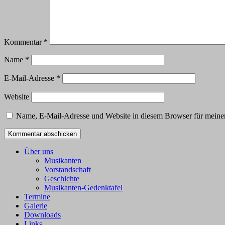
Kommentar
*
Name
*
E-Mail-Adresse
*
Website
Name, E-Mail-Adresse und Website in diesem Browser für meine
Über uns
Musikanten
Vorstandschaft
Geschichte
Musikanten-Gedenktafel
Termine
Galerie
Downloads
Links