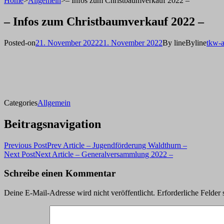
Home
>
Allgemein
>
– Infos zum Christbaumverkauf 2022 –
– Infos zum Christbaumverkauf 2022 –
Posted-on
21. November 2022
21. November 2022
By line
Byline
tkw-
Categories
Allgemein
Beitragsnavigation
Previous Post
Prev Article
– Jugendförderung Waldthurn –
Next Post
Next Article
– Generalversammlung 2022 –
Schreibe einen Kommentar
Deine E-Mail-Adresse wird nicht veröffentlicht.
Erforderliche Felder 