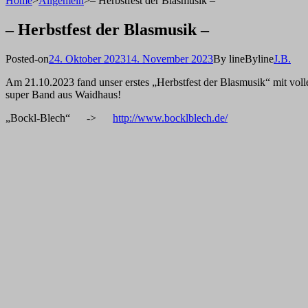
Home
>
Allgemein
>
– Herbstfest der Blasmusik –
– Herbstfest der Blasmusik –
Posted-on
24. Oktober 2023
14. November 2023
By line
Byline
J.B.
Am 21.10.2023 fand unser erstes „Herbstfest der Blasmusik“ mit volle
super Band aus Waidhaus!
„Bockl-Blech“ ->
http://www.bocklblech.de/