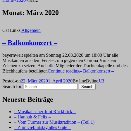
Home
>
2020
>
März
Monat:
März 2020
Cat Links
Allgemein
– Balkonkonzert –
bayernweit spielten am Sonntag 22.03.2020 um 18:00 Uhr alle
Musikanten aus dem Fenster, um gegen den Corona-Virus ein
Zeichen zu setzen. Auch die Mitglieder der Trachtenkapelle und des
Blechhaufens beteiligten
Continue reading
– Balkonkonzert –
Posted-on
22. März 2020
1. April 2020
By line
Byline
J.B.
Search for:
Search
Neueste Beiträge
– Musikalischer Juni Rückblick –
– Hannah & Felix –
– Vom Türmer zur Musiktradition – (Teil 1)
– Zum Geburtstag alles Gute –