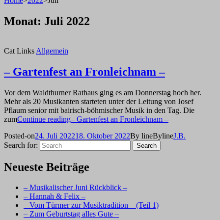
Home
>
2022
>
Juli
Monat:
Juli 2022
Cat Links
Allgemein
– Gartenfest an Fronleichnam –
Vor dem Waldthurner Rathaus ging es am Donnerstag hoch her.
Mehr als 20 Musikanten starteten unter der Leitung von Josef
Pflaum senior mit bairisch-böhmischer Musik in den Tag. Die
zum
Continue reading
– Gartenfest an Fronleichnam –
Posted-on
24. Juli 2022
18. Oktober 2022
By line
Byline
J.B.
Search for:
Search
Neueste Beiträge
– Musikalischer Juni Rückblick –
– Hannah & Felix –
– Vom Türmer zur Musiktradition – (Teil 1)
– Zum Geburtstag alles Gute –