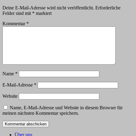
Deine E-Mail-Adresse wird nicht veröffentlicht.
Erforderliche
Felder sind mit
*
markiert
Kommentar
*
Name
*
E-Mail-Adresse
*
Website
Name, E-Mail-Adresse und Website in diesem Browser für
meinen nächsten Kommentar speichern.
Über uns