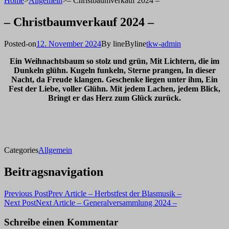
Home
>
Allgemein
>
– Christbaumverkauf 2024 –
– Christbaumverkauf 2024 –
Posted-on
12. November 2024
By line
Byline
tkw-admin
Ein Weihnachtsbaum so stolz und grün, Mit Lichtern, die im
Dunkeln glühn.
Kugeln funkeln, Sterne prangen, In dieser
Nacht, da Freude klangen. Geschenke liegen unter ihm, Ein
Fest der Liebe, voller Glühn. Mit jedem Lachen, jedem Blick,
Bringt er das Herz zum Glück zurück.
Categories
Allgemein
Beitragsnavigation
Previous Post
Prev Article
– Herbstfest der Blasmusik –
Next Post
Next Article
– Generalversammlung 2024 –
Schreibe einen Kommentar