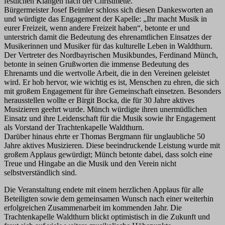
festlichen Klängen nach der Christmette.
Bürgermeister Josef Beimler schloss sich diesen Dankesworten an
und würdigte das Engagement der Kapelle: „Ihr macht Musik in
eurer Freizeit, wenn andere Freizeit haben“, betonte er und
unterstrich damit die Bedeutung des ehrenamtlichen Einsatzes der
Musikerinnen und Musiker für das kulturelle Leben in Waldthurn.
Der Vertreter des Nordbayrischen Musikbundes, Ferdinand Münch,
betonte in seinen Grußworten die immense Bedeutung des
Ehrenamts und die wertvolle Arbeit, die in den Vereinen geleistet
wird. Er hob hervor, wie wichtig es ist, Menschen zu ehren, die sich
mit großem Engagement für ihre Gemeinschaft einsetzen. Besonders
herausstellen wollte er Birgit Bocka, die für 30 Jahre aktives
Musizieren geehrt wurde. Münch würdigte ihren unermüdlichen
Einsatz und ihre Leidenschaft für die Musik sowie ihr Engagement
als Vorstand der Trachtenkapelle Waldthurn.
Darüber hinaus ehrte er Thomas Bergmann für unglaubliche 50
Jahre aktives Musizieren. Diese beeindruckende Leistung wurde mit
großem Applaus gewürdigt; Münch betonte dabei, dass solch eine
Treue und Hingabe an die Musik und den Verein nicht
selbstverständlich sind.
Die Veranstaltung endete mit einem herzlichen Applaus für alle
Beteiligten sowie dem gemeinsamen Wunsch nach einer weiterhin
erfolgreichen Zusammenarbeit im kommenden Jahr. Die
Trachtenkapelle Waldthurn blickt optimistisch in die Zukunft und