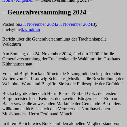
Home
>
Allgemein
>
– Generalversammlung 2024 –
– Generalversammlung 2024 –
Posted-on
28. November 2024
28. November 2024
By
line
Byline
tkw-admin
Bericht über die Generalversammlung der Trachtenkapelle
Waldthurn
Am Sonntag, den 24. November 2024, fand um 17:00 Uhr die
Generalversammlung der Trachtenkapelle Waldthurn im Gasthaus
Kühnhauser statt.
Vorstand Birgit Bocka eröffnete die Sitzung mit den inspirierenden
Worten von Carl Ludwig Schleich: „Musik ist die Beschreibung der
Welt ohne Worte und Begriffe. Sie ist die Philosophie der Gefühle.“
Bocka begrüßte herzlich Herrn Pfarrer Norbert Götz, den ersten
Bürgermeister Josef Beimler, den zweiten Bürgermeister Roman
Bauer sowie alle anwesenden Markträte der Gemeinde. Besonders
willkommen hieß sie auch den Vertreter des Nordbayrischen
Musikbundes, Herrn Ferdinand Münch.
In ihrem Bericht wies Bocka auf den aktuellen Mitgliedsstand von