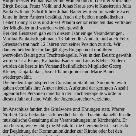
Bürgermeister Roman Bauer die Wahlen durch. Die drei Vorstände
Birgit Bocka, Franz Völkl und Jonas Kraus sowie Kassiererin Julia
Pankotsch und Schriftführer Julian Bauer wurden für weitere zwei
Jahre in ihren Ämtern bestätigt. Auch die beiden musikalischen
Leiter Conny Kraus und Josef Pflaum senior erhielten das Vertrauen
der Mitglieder und wurden wiedergewählt.
Bei den Beisitzern gab es in diesem Jahr einige Veränderungen.
Martina Pankotsch gab nach 13 Jahren ihr Amt ab, und auch Felix
Griesbach trat nach 12 Jahren von seiner Position zurück. Wir
danken beiden für ihr langjähriges Engagement und ihren
wertvollen Beitrag zur Trachtenkapelle. Neu in den Beisitz gewählt
wurden Lisa Kraus, Katharina Bauer und Lukas Kleber. Zudem
wurden die bereits im Vorstand befindlichen Mitglieder Georg
Kleber, Tanja Janker, Josef Pflaum junior und Marie Bauer
wiedergewählt.
Die beiden Jugendsprecher Constantin Stahl und Simon Schwab
gaben ebenfalls ihre Ämter nieder. Aufgrund der geringen Anzahl
jugendlicher Personen innerhalb der Trachtenkapelle wurde in
diesem Jahr auf eine Wahl der Jugendsprecher verzichtet.
Im Anschluss fanden die Grußworte und Ehrungen statt. Pfarrer
Norbert Götz bedankte sich herzlich bei der Trachtenkapelle für die
musikalische Gestaltung aller Veranstaltungen im Kirchenjahr. Er
hob hervor, wie wichtig die Musik für die Gemeinde ist – sei es bei
der Begleitung der Kommunionkinder zur Kirche oder bei den