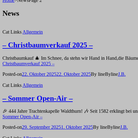
Home
>
News
Page 2
News
Cat Links
Allgemein
– Christbaumverkauf 2025 –
Christbaumkauf 🎄 Im Schnee, da stehn wir Hand in Hand,die Bäume gl
Christbaumverkauf 2025 –
Posted-on
22. Oktober 2025
22. Oktober 2025
By line
Byline
J.B.
Cat Links
Allgemein
– Sommer Open-Air –
🎉 444 Jahre Trachtenkapelle Waldthurn! 🎶 Seit 1582 erklingt bei un
Sommer Open-Air –
Posted-on
29. September 2025
1. Oktober 2025
By line
Byline
J.B.