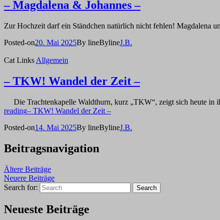
– Magdalena & Johannes –
Zur Hochzeit darf ein Ständchen natürlich nicht fehlen! Magdalena
Posted-on
20. Mai 2025
By line
Byline
J.B.
Cat Links
Allgemein
– TKW! Wandel der Zeit –
Die Trachtenkapelle Waldthurn, kurz „TKW“, zeigt sich heute in ihre
reading
– TKW! Wandel der Zeit –
Posted-on
14. Mai 2025
By line
Byline
J.B.
Beitragsnavigation
Ältere Beiträge
Neuere Beiträge
Search for:
Search
Neueste Beiträge