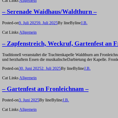
Cat Links
Allgemein
– Serenade Waidhaus/Waldthurn –
Posted-on
9. Juli 2025
9. Juli 2025
By line
Byline
J.B.
Cat Links
Allgemein
– Zapfenstreich, Weckruf, Gartenfest an 
Traditionell veranstaltet die Trachtenkapelle Waldthurn am Fronleic
und herzhaftem Essen die musikalischeDarbietung der Kapelle. Fron
Posted-on
30. Juni 2025
2. Juli 2025
By line
Byline
J.B.
Cat Links
Allgemein
– Gartenfest an Fronleichnam –
Posted-on
3. Juni 2025
By line
Byline
J.B.
Cat Links
Allgemein