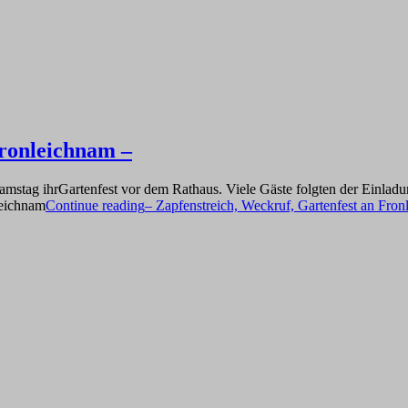
Fronleichnam –
hnamstag ihrGartenfest vor dem Rathaus. Viele Gäste folgten der Einl
leichnam
Continue reading
– Zapfenstreich, Weckruf, Gartenfest an Fro