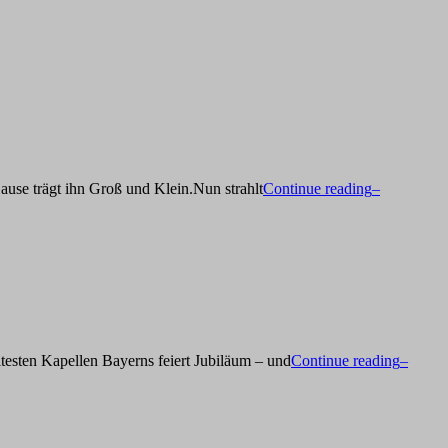
ause trägt ihn Groß und Klein.Nun strahlt
Continue reading
–
ltesten Kapellen Bayerns feiert Jubiläum – und
Continue reading
–