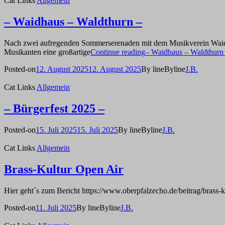
Cat Links
Allgemein
– Waidhaus – Waldthurn –
Nach zwei aufregenden Sommerserenaden mit dem Musikverein Waidhau
Musikanten eine großartige
Continue reading
– Waidhaus – Waldthurn
Posted-on
12. August 2025
12. August 2025
By line
Byline
J.B.
Cat Links
Allgemein
– Bürgerfest 2025 –
Posted-on
15. Juli 2025
15. Juli 2025
By line
Byline
J.B.
Cat Links
Allgemein
Brass-Kultur Open Air
Hier geht´s zum Bericht https://www.oberpfalzecho.de/beitrag/brass-
Posted-on
11. Juli 2025
By line
Byline
J.B.